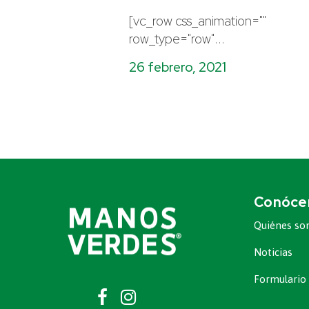
[vc_row css_animation=""
row_type="row"...
26 febrero, 2021
Conóce
Quiénes s
Noticias
Formulario