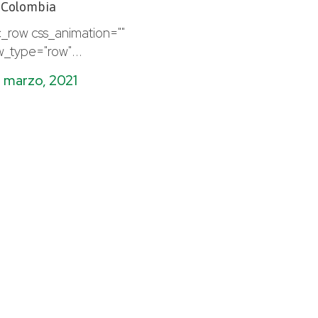
 Colombia
c_row css_animation=""
w_type="row"...
 marzo, 2021