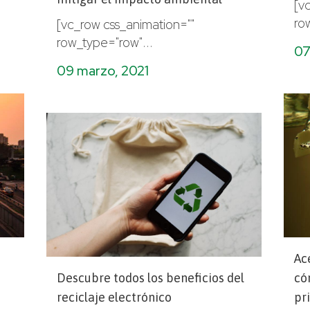
[v
ro
[vc_row css_animation=""
row_type="row"...
07
09 marzo, 2021
Ac
Descubre todos los beneficios del
có
reciclaje electrónico
pr