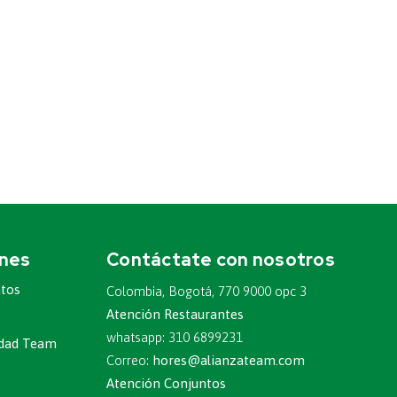
ones
Contáctate con nosotros
atos
Colombia, Bogotá, 770 9000 opc 3
Atención Restaurantes
whatsapp: 310 6899231
ridad Team
Correo:
hores@alianzateam.com
Atención Conjuntos