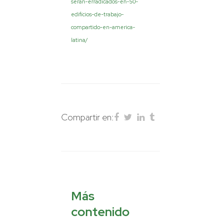
seran-erradicados-en-50-
edificios-de-trabajo-
compartido-en-america-
latina/
Compartir en:
Más
contenido