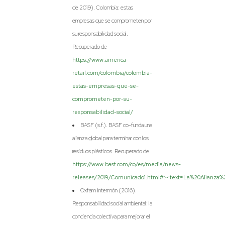
de 2019). Colombia: estas
empresas que se comprometen por
su responsabilidad social.
Recuperado de
https://www.america-
retail.com/colombia/colombia-
estas-empresas-que-se-
comprometen-por-su-
responsabilidad-social/
BASF (s.f.). BASF co-funda una
alianza global para terminar con los
residuos plásticos. Recuperado de
https://www.basf.com/co/es/media/news-
releases/2019/Comunicado1.html#:~:text=La%20Alian
Oxfam Intermón (2016).
Responsabilidad social ambiental: la
conciencia colectiva para mejorar el