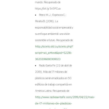
mundo. Recuperado de
https://bit.ly/3v5PCuo
Pérez M.J.; Espinoza C.;
Peralta B. (2016). La
responsabilidad social empresarial y
su enfoque ambiental: una visión
sostenible a futuro. Recuperado de
http://scielo.sld.cu/scielo.php?
script=sci_arttext&pid=S2218-
36202016000300023
Radio Santa Fe (22 de abril de
2019). Más de 17 millones de
plásticos serán erradicados en 50
edificios de trabajo compartido en
América Latina. Recuperado de
http://www.radiosantafe.com/2019/04/22/mas-
de-17-millones-de-plasticos-