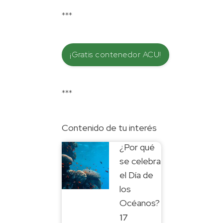
***
¡Gratis contenedor ACU!
***
Contenido de tu interés
¿Por qué
se celebra
el Día de
los
Océanos?
17