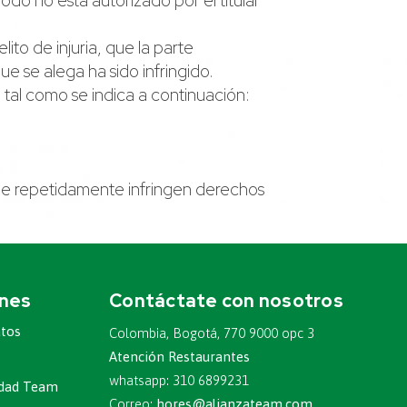
do no está autorizado por el titular
ito de injuria, que la parte
e se alega ha sido infringido.
tal como se indica a continuación:
que repetidamente infringen derechos
ones
Contáctate con nosotros
atos
Colombia, Bogotá, 770 9000 opc 3
Atención Restaurantes
whatsapp: 310 6899231
ridad Team
Correo:
hores@alianzateam.com