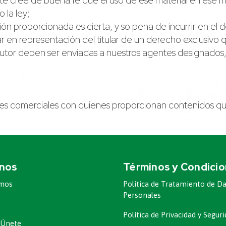
te cree de buena fe que el uso de ese material en ese mo
 la ley;
ón proporcionada es cierta, y so pena de incurrir en el del
 en representación del titular de un derecho exclusivo qu
autor deben ser enviadas a nuestros agentes designados, 
ciones comerciales con quienes proporcionan contenidos 
nos
Términos y Condici
omos
Política de Tratamiento de D
Personales
Política de Privacidad y Segu
 Únete