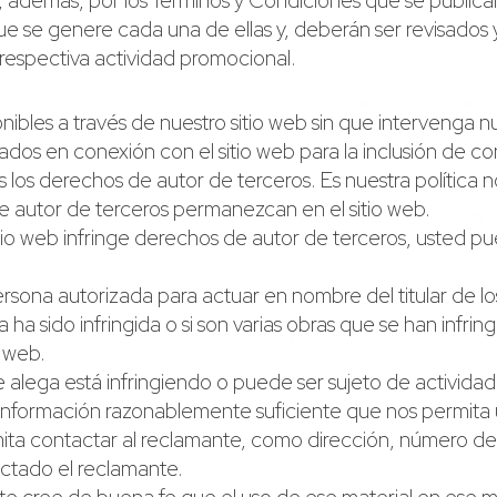
án, además, por los Términos y Condiciones que se public
e se genere cada una de ellas y, deberán ser revisados
 respectiva actividad promocional.
ibles a través de nuestro sitio web sin que intervenga n
ados en conexión con el sitio web para la inclusión de co
los derechos de autor de terceros. Es nuestra política 
e autor de terceros permanezcan en el sitio web.
itio web infringe derechos de autor de terceros, usted p
 persona autorizada para actuar en nombre del titular de l
a ha sido infringida o si son varias obras que se han infring
o web.
l se alega está infringiendo o puede ser sujeto de activida
la información razonablemente suficiente que nos permita 
mita contactar al reclamante, como dirección, número de t
ctado el reclamante.