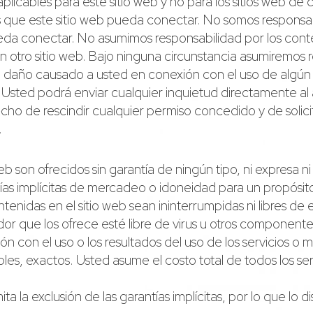
plicables para este sitio web y no para los sitios web de
as que este sitio web pueda conectar. No somos responsab
 pueda conectar. No asumimos responsabilidad por los cont
n otro sitio web. Bajo ninguna circunstancia asumiremos r
 daño causado a usted en conexión con el uso de algún 
b. Usted podrá enviar cualquier inquietud directamente al 
cho de rescindir cualquier permiso concedido y de solicit
.
eb son ofrecidos sin garantía de ningún tipo, ni expresa ni
tías implícitas de mercadeo o idoneidad para un propósito
nidas en el sitio web sean ininterrumpidas ni libres de er
idor que los ofrece esté libre de virus u otros component
 con el uso o los resultados del uso de los servicios o ma
les, exactos. Usted asume el costo total de todos los ser
a la exclusión de las garantías implícitas, por lo que lo d