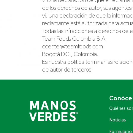
v. Una declaración de que el reclaman
de los derechos de autor, sus agentes o
vi. Una declaración de que la informaci
reclamante está autorizada para actuar
Todas las infracciones a derechos de 
Team Foods Colombia S.A.
ccenter@teamfoods.com
Bogotá D.C., Colombia.
Es nuestra política terminar las rela
de autor de terceros.
Conóce
Quiénes s
Noticias
Formulario