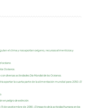
ulan el clima y nos aportan oxígeno, recursos alimenticios y
 el océano
.
 los Océanos
.
 con diversas actividades Día Mundial de los Océanos
.
ría aportar la cuarta parte de la alimentación mundial para 2050.
El
io
.
n en peligro de extinción
.
. (11 de septiembre de 2018).
El impacto de la actividad humana en los