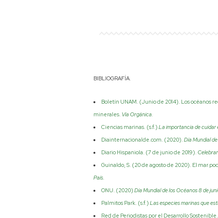
BIBLIOGRAFÍA.
Boletín UNAM. (Junio de 2014). Los océanos reg
minerales.
Vía Orgánica.
Ciencias marinas. (s.f.)
La importancia de cuidar
Diainternacionalde.com. (2020).
Día Mundial de
Diario Hispaniola. (7 de junio de 2019).
Celebran
Guinaldo, S. (20 de agosto de 2020). El mar pod
País.
ONU. (2020)
Día Mundial de los Océanos 8 de jun
Palmitos Park. (s.f.)
Las especies marinas que está
Red de Periodistas por el Desarrollo Sostenible