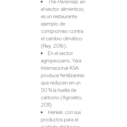
The Perennial
, en
el sector alimenticio,
es un restaurante
ejemplo de
compromiso contra
el cambio climático
(Rey, 2016).
En el sector
agropecuario, Yara
Internacional ASA
produce fertilizantes
que reducen en un
50 % la huella de
carbono (Agrositio,
2011).
Henkel, con sus
productos para el
cuidado del hogar,