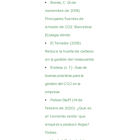
Borrás, C. (6 de
noviembre de 2018).
Principales fuentes de
emisión de CO2. Barcelona:
Ecología Verde.
El Tenedor (2018).
Reduce la huella de carbono
en la gestión del restaurante.
Endesa (s. f.).
Guía de
buenas prácticas para la
gestión del CO2 en la
empresa
.
Forbes Staff (14 de
febrero de 2020). ¿Qué es
el ‘cemento verde’ que
empezó a producir Argos?
Forbes.