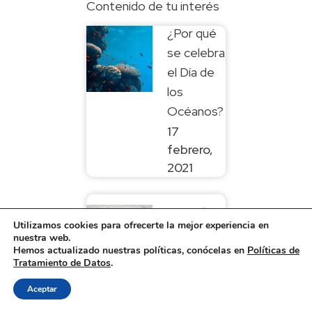
Contenido de tu interés
¿Por qué
se celebra
el Día de
los
Océanos?
17
febrero,
2021
Descubre
Utilizamos cookies para ofrecerte la mejor experiencia en
todos los
nuestra web.
beneficios
Hemos actualizado nuestras políticas, conócelas en
Políticas de
Tratamiento de Datos
.
del
reciclaje
Aceptar
electrónico