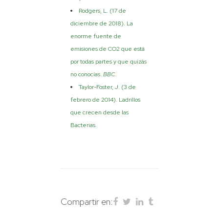
Rodgers, L. (17 de
diciembre de 2018). La
enorme fuente de
emisiones de CO2 que está
por todas partes y que quizás
no conocías.
BBC.
Taylor-Foster, J. (3 de
febrero de 2014). Ladrillos
que crecen desde las
Bacterias.
Compartir en: