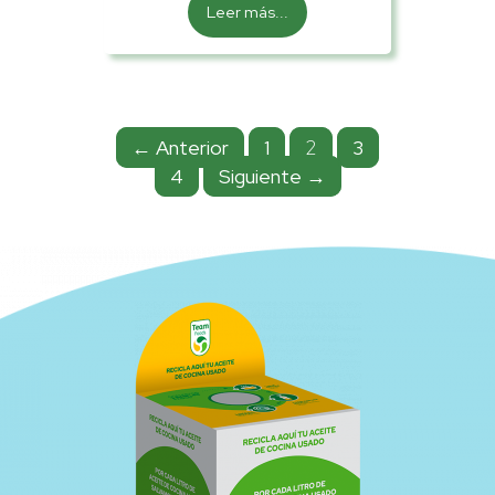
Leer más...
← Anterior
1
2
3
4
Siguiente →